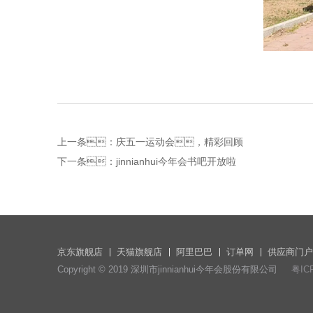
上一条：
庆五一运动会，精彩回顾
下一条：
jinnianhui今年会书吧开放啦
京东旗舰店
天猫旗舰店
阿里巴巴
订单网
供应商门户
Copyright © 2019 深圳市jinnianhui今年会股份有限公司
粤IC