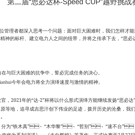
“
-Speed CUP”
第二届
思必达杯
越野挑战
们每位管理者都深入思考一个问题：面对巨大困难时，我们怎样才能
“
精神的标杆、建立电力人之间的纽带，并将之传承下去，
思必
电力在与巨大困难的抗争中，誓必完成任务的决心。
ianhui今年会电力将全力演绎速度与激情的精神。
2021
“
-2”
“
，
年的
达
杯将以什么形式演绎方能继续发扬
思必达
，追寻成吉思汗创下伟业的足迹，拨开历史的沧桑，我
。
“
”
“
”
“
”
“
”
，分为
铁木真
、
木华黎
、
哲别
、
速不台
