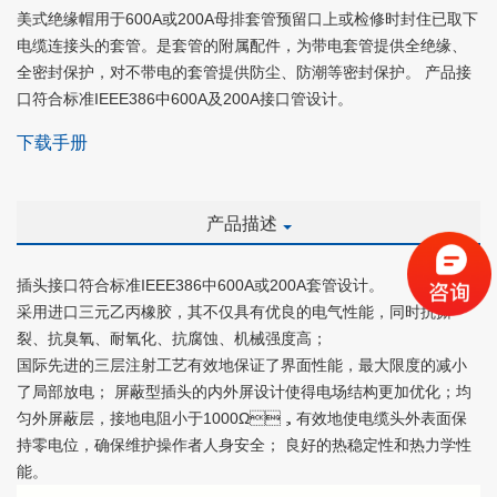
美式绝缘帽用于600A或200A母排套管预留口上或检修时封住已取下
电缆连接头的套管。是套管的附属配件，为带电套管提供全绝缘、
全密封保护，对不带电的套管提供防尘、防潮等密封保护。 产品接
口符合标准IEEE386中600A及200A接口管设计。
下载手册
产品描述
插头接口符合标准IEEE386中600A或200A套管设计。
采用进口三元乙丙橡胶，其不仅具有优良的电气性能，同时抗撕
裂、抗臭氧、耐氧化、抗腐蚀、机械强度高；
国际先进的三层注射工艺有效地保证了界面性能，最大限度的减小
了局部放电； 屏蔽型插头的内外屏设计使得电场结构更加优化；均
匀外屏蔽层，接地电阻小于1000Ω，有效地使电缆头外表面保
持零电位，确保维护操作者人身安全； 良好的热稳定性和热力学性
能。