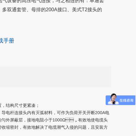
气设备的高压电气连接，与之相连的有：单通套
、多双通套管、母排的200A接口、美式T2接头的
0A接口等。适用电缆截面：25—400mm2。
载手册
置，结构尺寸更紧凑；
导电杆连接头内有灭弧材料，可作为负荷开关开断200A电
均匀外屏蔽层，接地电阻小于1000Ω，有效地使电缆头
缩密封，有效地解决了电缆潮气入侵的问题，且安装方