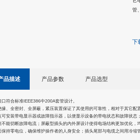
它电
管
20
下
产品描述
产品参数
产品选型
口符合标准IEEE386中200A套管设计。
缘、全密封、全屏蔽，紧压装置保证了其使用的可靠性，相对于其它配
点可安装带电显示器或故障指示器，以便显示设备的带电状态和故障状态；
，但不能切断故障电流；屏蔽型插头的内外屏设计使得电场结构更加优化，
保持零电位，确保维护操作者的人身安全；插头尾部与电缆之间用冷缩管收