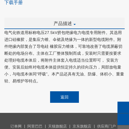
下载手册
产品描述
电气化铁道用标称电压
27.5kV
挤包绝缘电力电缆专用附件。其选用
进口硅橡胶，是集应力锥、伞裙及绝缘为一体的新型电缆附件。附
件绝缘内部复合了导电硅 橡胶应力锥体，可靠地改善了电缆屏蔽切
断处的电场分布。主体在工厂整体预制而成，安装时只需要按要求
处理好电缆本体后，将附件主体套入电缆适当位置即可， 安装方
便。安装后始终对电缆本体提供恒定持久的径向压力，局部放电量
小，与电缆本体同
“
呼吸
”
。本产品还具有无油、防爆、体积小、重量
轻、易维护等特点。
返回
订单网
阿里巴巴
天猫旗舰店
京东旗舰店
供应商门户